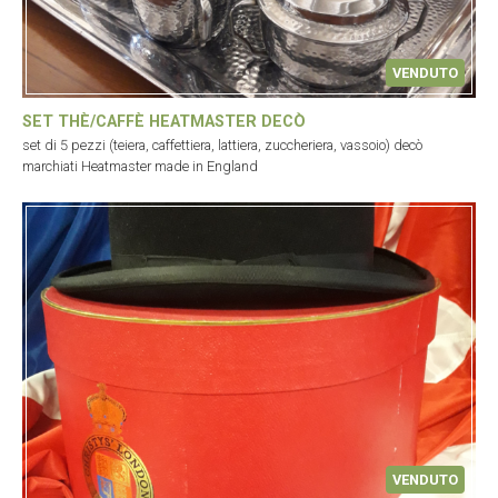
VENDUTO
SET THÈ/CAFFÈ HEATMASTER DECÒ
set di 5 pezzi (teiera, caffettiera, lattiera, zuccheriera, vassoio) decò
marchiati Heatmaster made in England
VENDUTO