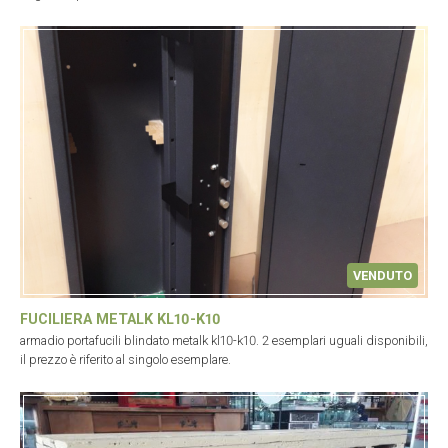
VENDUTO
FUCILIERA METALK KL10-K10
armadio portafucili blindato metalk kl10-k10. 2 esemplari uguali disponibili,
il prezzo è riferito al singolo esemplare.